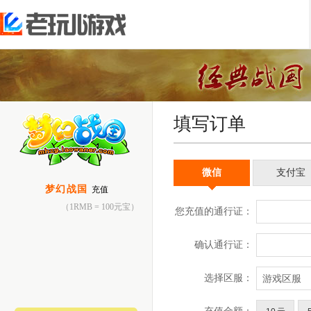
欢迎您使用老玩儿地图
推荐游戏
账号设置
账号
填写订单
梦幻战国
账号激活
安全
天羽传奇
邮箱绑定
账号
微信
支付宝
手机绑定
账号
梦幻战国
充值
修改密码
游戏
（1RMB = 100元宝）
找回密码
游戏
解除锁定
游戏
解除IP绑定