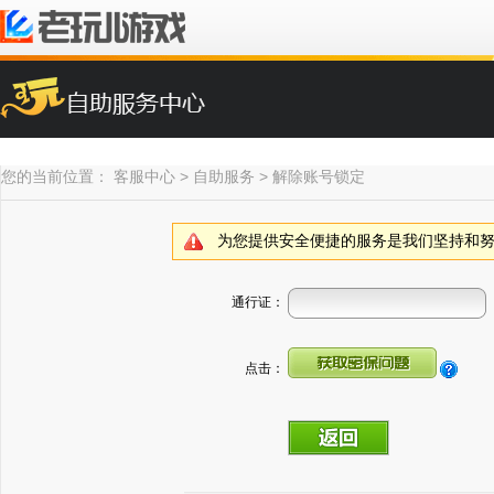
欢迎您使用老玩儿地图
推荐游戏
账号设置
账号
您的当前位置：
客服中心
>
自助服务
>
解除账号锁定
梦幻战国
账号激活
安全
天羽传奇
邮箱绑定
账号
为您提供安全便捷的服务是我们坚持和
手机绑定
账号
修改密码
游戏
通行证：
找回密码
游戏
解除锁定
游戏
点击：
解除IP绑定