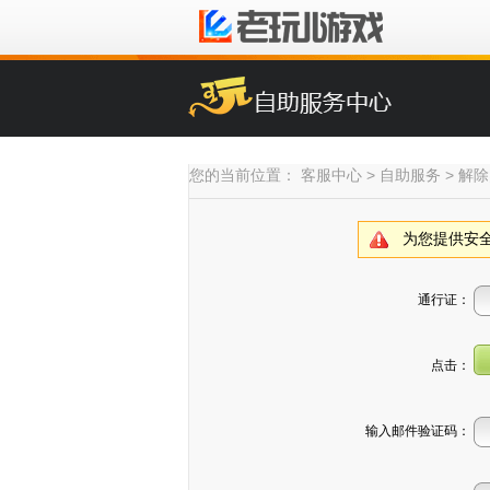
欢迎您使用老玩儿地图
推荐游戏
账号设置
您的当前位置：
客服中心
>
自助服务
>
解除
梦幻战国
账号激活
天羽传奇
邮箱绑定
为您提供安
手机绑定
修改密码
通行证：
找回密码
解除锁定
点击：
解除IP绑定
输入邮件验证码：