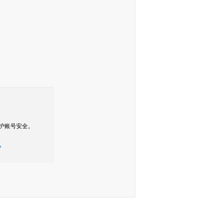
护账号安全。
？