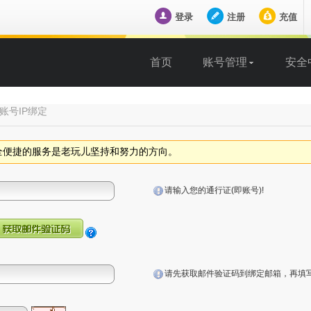
登录
注册
充值
首页
账号管理
安全
账号安全
充值中心
账号IP绑定
安全密保设置
立即充值
账号锁定保护
我的账户
全便捷的服务是老玩儿坚持和努力的方向。
账号IP绑定
我的礼包
游戏密码设置
充值记录
请输入您的通行证(即账号)!
游戏锁定保护
未付订单
游戏IP绑定
请先获取邮件验证码到绑定邮箱，再填写