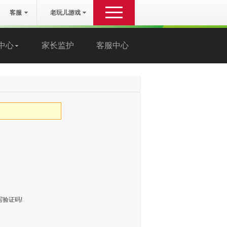
客服
老玩儿游戏
中心
家长监护
客服中心
服务
其他
游戏下载
关于我们
客服中心
联系我们
自助服务
法律声明
账号申诉
纠纷处理
家长监护
服务条款
在线客服
验证码!