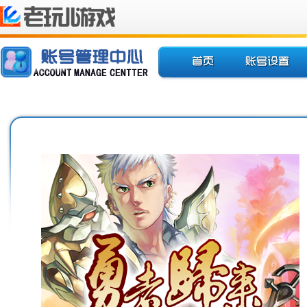
欢迎您使用老玩儿地图
推荐游戏
账号设置
账号
梦幻战国
账号激活
安全
天羽传奇
邮箱绑定
账号
手机绑定
账号
修改密码
游戏
找回密码
游戏
解除锁定
游戏
解除IP绑定