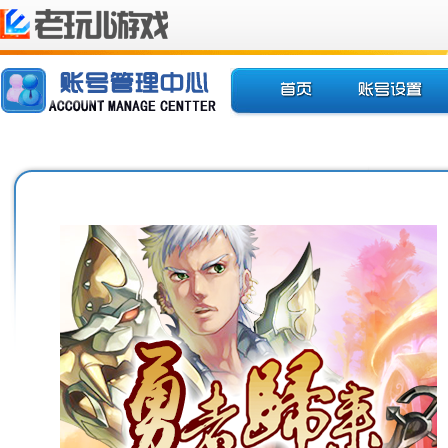
欢迎您使用老玩儿地图
推荐游戏
账号设置
账号
梦幻战国
账号激活
安全
天羽传奇
邮箱绑定
账号
手机绑定
账号
修改密码
游戏
找回密码
游戏
解除锁定
游戏
解除IP绑定