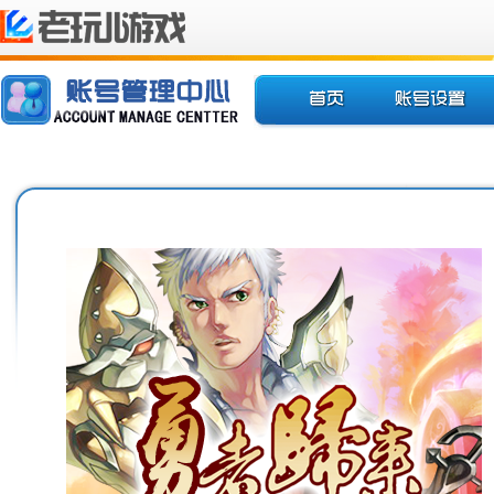
欢迎您使用老玩儿地图
推荐游戏
账号设置
账号
梦幻战国
账号激活
安全
天羽传奇
邮箱绑定
账号
手机绑定
账号
修改密码
游戏
找回密码
游戏
解除锁定
游戏
解除IP绑定